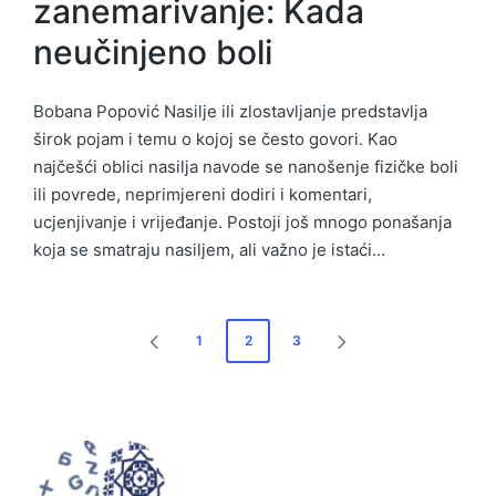
zanemarivanje: Kada
neučinjeno boli
Bobana Popović Nasilje ili zlostavljanje predstavlja
širok pojam i temu o kojoj se često govori. Kao
najčešći oblici nasilja navode se nanošenje fizičke boli
ili povrede, neprimjereni dodiri i komentari,
ucjenjivanje i vrijeđanje. Postoji još mnogo ponašanja
koja se smatraju nasiljem, ali važno je istaći…
Posts
1
2
3
PREVIOUS
NEXT
pagination
PAGE
PAGE