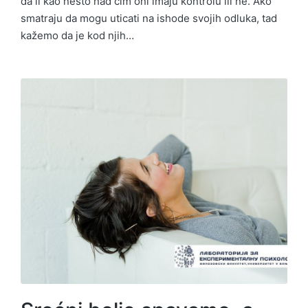
da li kao nešto nad čim oni imaju kontrolu ili ne. Ako
smatraju da mogu uticati na ishode svojih odluka, tad
kažemo da je kod njih…