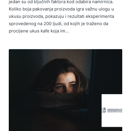
jedan su od ključnih faktora kod odabira namirnica.
Koliko boja pakovanja proizvoda igra važnu ulogu u
ukusu proizvoda, pokazuju i rezultati eksperimenta
sprovedenog na 200 ljudi, od kojih je traženo da
procijene ukus kafe koja im…