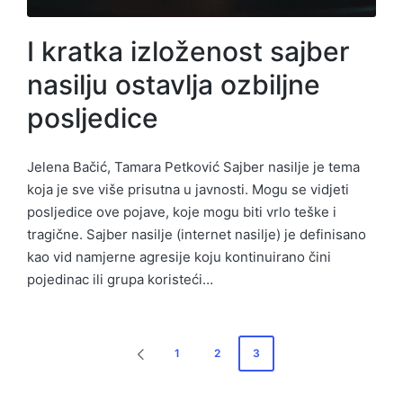
I kratka izloženost sajber
nasilju ostavlja ozbiljne
posljedice
Jelena Bačić, Tamara Petković Sajber nasilje je tema
koja je sve više prisutna u javnosti. Mogu se vidjeti
posljedice ove pojave, koje mogu biti vrlo teške i
tragične. Sajber nasilje (internet nasilje) je definisano
kao vid namjerne agresije koju kontinuirano čini
pojedinac ili grupa koristeći…
Posts
1
2
3
PREVIOUS
pagination
PAGE