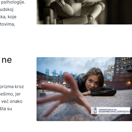
 psihologije.
judskoj
uka, koje
itovima,
 ne
prizma kroz
ješimo, jer
, već onako
šta su