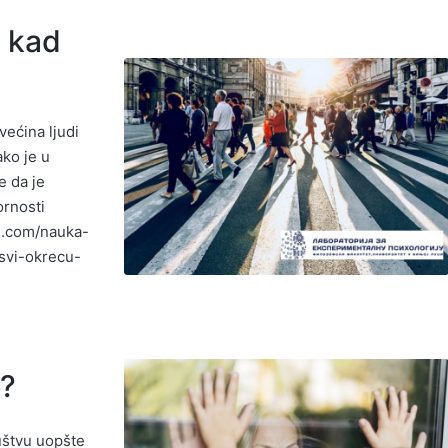
– kad
većina ljudi
ko je u
e da je
ornosti
ne.com/nauka-
svi-okrecu-
u?
uštvu uopšte