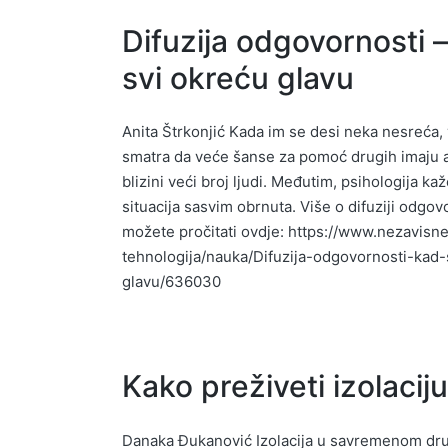
Difuzija odgovornosti 
svi okreću glavu
Anita Štrkonjić Kada im se desi neka nesreća, 
smatra da veće šanse za pomoć drugih imaju a
blizini veći broj ljudi. Međutim, psihologija kaž
situacija sasvim obrnuta. Više o difuziji odgov
možete pročitati ovdje: https://www.nezavis
tehnologija/nauka/Difuzija-odgovornosti-kad-
glavu/636030
Kako preživeti izolacij
Danaka Đukanović Izolacija u savremenom dr