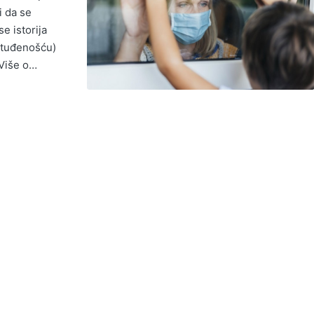
i da se
e istorija
(otuđenošću)
 Više o…