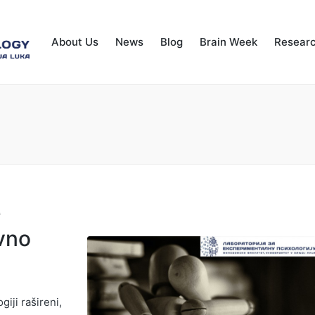
About Us
News
Blog
Brain Week
Resear
e
avno
giji rašireni,