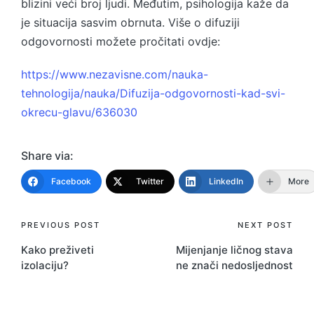
blizini veći broj ljudi. Međutim, psihologija kaže da
je situacija sasvim obrnuta. Više o difuziji
odgovornosti možete pročitati ovdje:
https://www.nezavisne.com/nauka-
tehnologija/nauka/Difuzija-odgovornosti-kad-svi-
okrecu-glavu/636030
Share via:
Facebook
Twitter
LinkedIn
More
Post
PREVIOUS POST
NEXT POST
Kako preživeti
Mijenjanje ličnog stava
navigation
izolaciju?
ne znači nedosljednost