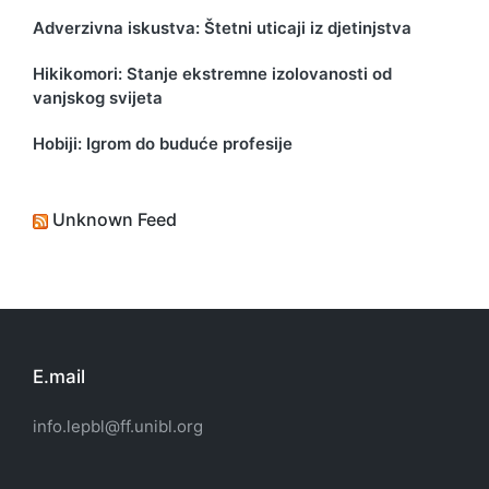
Adverzivna iskustva: Štetni uticaji iz djetinjstva
Hikikomori: Stanje ekstremne izolovanosti od
vanjskog svijeta
Hobiji: Igrom do buduće profesije
Unknown Feed
E.mail
info.lepbl@ff.unibl.org