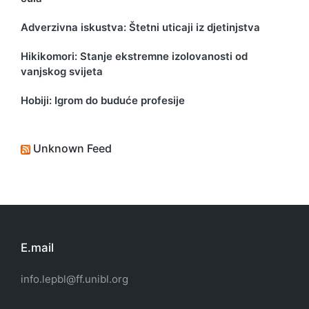
Adverzivna iskustva: Štetni uticaji iz djetinjstva
Hikikomori: Stanje ekstremne izolovanosti od
vanjskog svijeta
Hobiji: Igrom do buduće profesije
Unknown Feed
E.mail
info.lepbl@ff.unibl.org