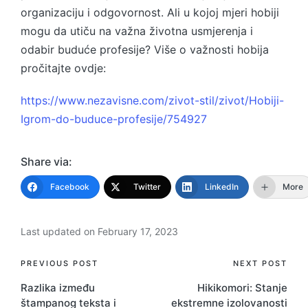
organizaciju i odgovornost. Ali u kojoj mjeri hobiji
mogu da utiču na važna životna usmjerenja i
odabir buduće profesije? Više o važnosti hobija
pročitajte ovdje:
https://www.nezavisne.com/zivot-stil/zivot/Hobiji-
Igrom-do-buduce-profesije/754927
Share via:
Facebook
Twitter
LinkedIn
More
Last updated on February 17, 2023
Post
PREVIOUS POST
NEXT POST
Razlika između
Hikikomori: Stanje
navigation
štampanog teksta i
ekstremne izolovanosti