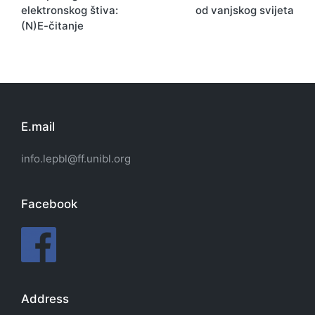
elektronskog štiva:
od vanjskog svijeta
(N)E-čitanje
E.mail
info.lepbl@ff.unibl.org
Facebook
Address