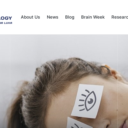
About Us
News
Blog
Brain Week
Resear