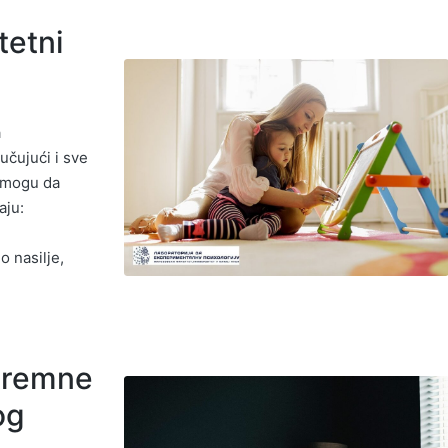
tetni
a
učujući i sve
a mogu da
aju:
o nasilje,
stremne
og