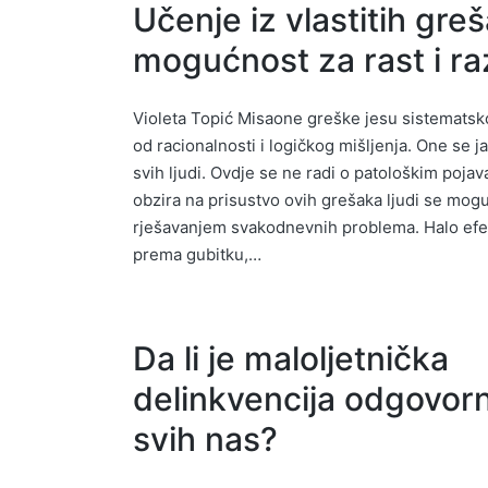
Učenje iz vlastitih gre
mogućnost za rast i ra
Violeta Topić Misaone greške jesu sistemats
od racionalnosti i logičkog mišljenja. One se ja
svih ljudi. Ovdje se ne radi o patološkim poja
obzira na prisustvo ovih grešaka ljudi se mogu
rješavanjem svakodnevnih problema. Halo efek
prema gubitku,…
Da li je maloljetnička
delinkvencija odgovor
svih nas?