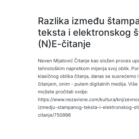
Razlika između štamp
teksta i elektronskog š
(N)E-čitanje
Neven Mijatović Čitanje kao složen proces up
tehnološkim napretkom mijenja svoj oblik. Por
klasičnog oblika čitanja, danas se susrećemo i
čitanjem, onim - putem digitalnih medija. Više 
možete pročitati ovdje:
https://www.nezavisne.com/kultura/knjizevnos
izmedju-stampanog-teksta-i-elektronskog-st
citanje/750998