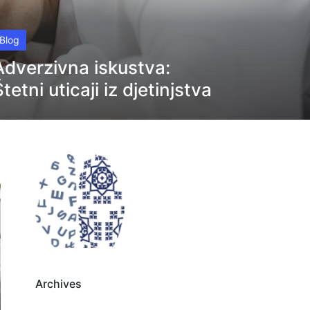
osted
Blog
Adverzivna iskustva:
Štetni uticaji iz djetinjstva
Archives