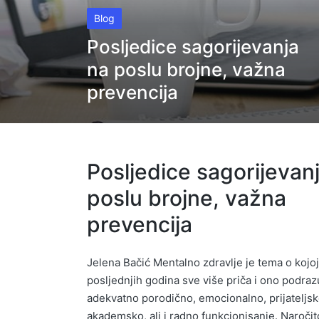
Posted
Blog
in
Posljedice sagorijevanja
na poslu brojne, važna
prevencija
Posljedice sagorijevan
poslu brojne, važna
prevencija
Jelena Bačić Mentalno zdravlje je tema o kojoj
posljednjih godina sve više priča i ono podra
adekvatno porodično, emocionalno, prijateljsk
akademsko, ali i radno funkcionisanje. Naročit