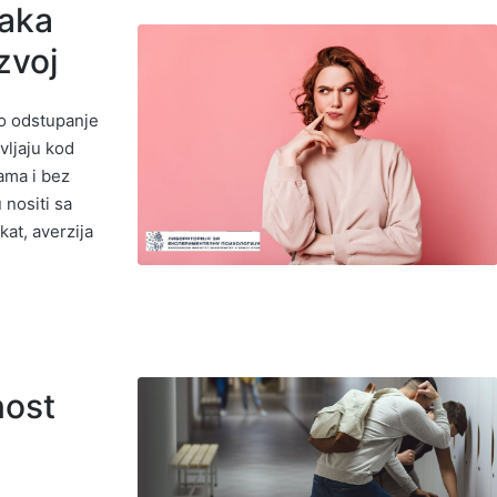
šaka
zvoj
ko odstupanje
vljaju kod
vama i bez
 nositi sa
at, averzija
nost