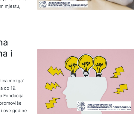
om mjestu,
na
na i
mica mozga"
a do 19.
a Fondacija
 promoviše
i ove godine