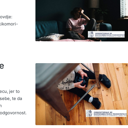
 ovdje:
kikomori-
će
ecu, jer to
sebe, te da
m
i odgovornost.