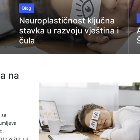
Posted
Blog
in
P
Neuroplastičnost ključna
in
stavka u razvoju vještina i
čula
ja na
 se
zumijeva
o,
o je važno da