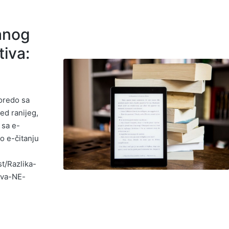
anog
tiva:
oredo sa
ed ranijeg,
 sa e-
o e-čitanju
t/Razlika-
iva-NE-