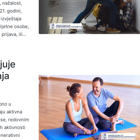
 nažalost,
1. godini,
 izvještaja
oljetne osobe,
prijava, ili…
juje
ja
bno u
ju aktivna
o se, redovnim
h aktivnosti
enerativni