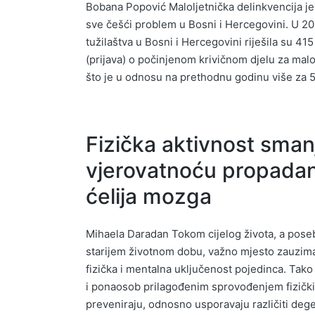
Bobana Popović Maloljetnička delinkvencija je,
sve češći problem u Bosni i Hercegovini. U 202
tužilaštva u Bosni i Hercegovini riješila su 415
(prijava) o počinjenom krivičnom djelu za mal
što je u odnosu na prethodnu godinu više za 5 
Fizička aktivnost sman
vjerovatnoću propadan
ćelija mozga
Mihaela Daradan Tokom cijelog života, a pose
starijem životnom dobu, važno mjesto zauzima
fizička i mentalna uključenost pojedinca. Tak
i ponaosob prilagođenim sprovođenjem fizički
preveniraju, odnosno usporavaju različiti deg