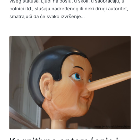
višeg statusa. Ljudi na poslu, u školi, u saobraćaju, u
bolnici itd., slušaju nadređenog ili neki drugi autoritet,
smatrajući da će svako izvršenje…