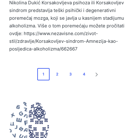
Nikolina Dukić Korsakovljeva psihoza ili Korsakovljev
sindrom predstavlja teški psihički i degenerativni
poremećaj mozga, koji se javlja u kasnijem stadijumu
alkoholizma. Više o tom poremećaju možete pročitati
ovdje: https://www.nezavisne.com/zivot-
stil/zdravlje/Korsakovljev-sindrom-Amnezija-kao-
posljedica-alkoholizma/662667
Posts
1
2
3
4
NEXT
pagination
PAGE