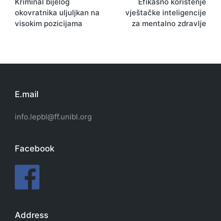
Kriminal bijelog
Efikasno korištenje
navigation
okovratnika uljuljkan na
vještačke inteligencije
visokim pozicijama
za mentalno zdravlje
E.mail
info.lepbl@ff.unibl.org
Facebook
Address