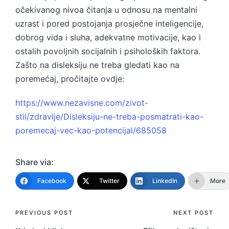
očekivanog nivoa čitanja u odnosu na mentalni
uzrast i pored postojanja prosječne inteligencije,
dobrog vida i sluha, adekvatne motivacije, kao i
ostalih povoljnih socijalnih i psiholoških faktora.
Zašto na disleksiju ne treba gledati kao na
poremećaj, pročitajte ovdje:
https://www.nezavisne.com/zivot-
stil/zdravlje/Disleksiju-ne-treba-posmatrati-kao-
poremecaj-vec-kao-potencijal/685058
Share via:
Facebook
Twitter
LinkedIn
More
Post
PREVIOUS POST
NEXT POST