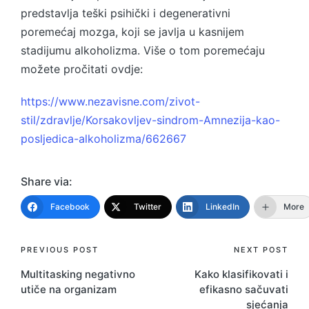
predstavlja teški psihički i degenerativni
poremećaj mozga, koji se javlja u kasnijem
stadijumu alkoholizma. Više o tom poremećaju
možete pročitati ovdje:
https://www.nezavisne.com/zivot-
stil/zdravlje/Korsakovljev-sindrom-Amnezija-kao-
posljedica-alkoholizma/662667
Share via:
Facebook
Twitter
LinkedIn
More
Post
PREVIOUS POST
NEXT POST
Multitasking negativno
Kako klasifikovati i
navigation
utiče na organizam
efikasno sačuvati
sjećanja