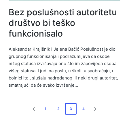
Bez poslušnosti autoritetu
društvo bi teško
funkcionisalo
Aleksandar Krajišnik i Jelena Bačić Poslušnost je dio
grupnog funkcionisanja i podrazumijeva da osobe
nižeg statusa izvršavaju ono što im zapovijeda osoba
višeg statusa. Ljudi na poslu, u školi, u saobraćaju, u
bolnici itd., slušaju nadređenog ili neki drugi autoritet,
smatrajući da će svako izvršenje…
Posts
1
2
3
4
PREVIOUS
NEXT
pagination
PAGE
PAGE