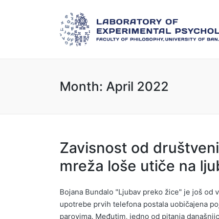
Month:
April 2022
Zavisnost od društven
mreža loše utiče na lj
Bojana Bundalo "Ljubav preko žice" je još od
upotrebe prvih telefona postala uobičajena p
parovima. Međutim, jedno od pitanja današnjic