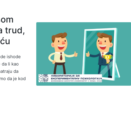
usom
a trud,
eću
vide ishode
 da li kao
matraju da
emo da je kod