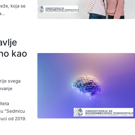
reže, koja se
na…
vlje
no kao
rije svega
uvanje
lteta
uju "Sedmicu
uci od 2019.