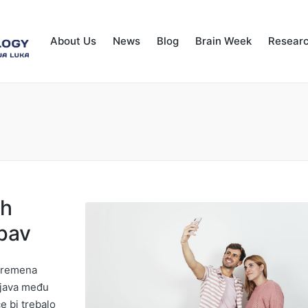
About Us
News
Blog
Brain Week
Resear
ih
ubav
 vremena
ojava među
e bi trebalo