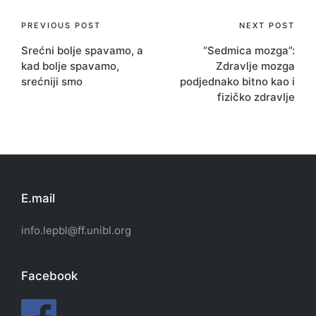
Post
PREVIOUS POST
NEXT POST
Srećni bolje spavamo, a
“Sedmica mozga”:
navigation
kad bolje spavamo,
Zdravlje mozga
srećniji smo
podjednako bitno kao i
fizičko zdravlje
E.mail
info.lepbl@ff.unibl.org
Facebook