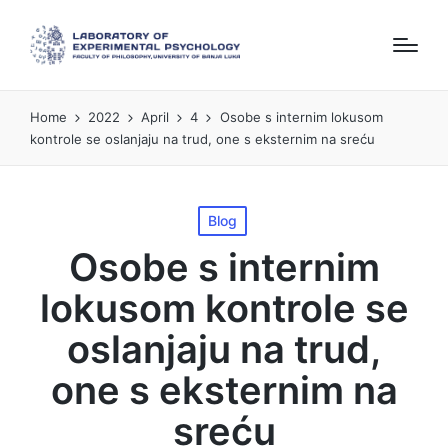
Home
2022
April
4
Osobe s internim lokusom
kontrole se oslanjaju na trud, one s eksternim na sreću
Posted
Blog
in
Osobe s internim
lokusom kontrole se
oslanjaju na trud,
one s eksternim na
sreću