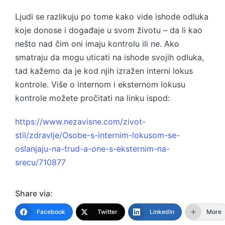
Ljudi se razlikuju po tome kako vide ishode odluka
koje donose i događaje u svom životu – da li kao
nešto nad čim oni imaju kontrolu ili ne. Ako
smatraju da mogu uticati na ishode svojih odluka,
tad kažemo da je kod njih izražen interni lokus
kontrole. Više o internom i eksternom lokusu
kontrole možete pročitati na linku ispod:
https://www.nezavisne.com/zivot-
stil/zdravlje/Osobe-s-internim-lokusom-se-
oslanjaju-na-trud-a-one-s-eksternim-na-
srecu/710877
Share via:
Facebook
Twitter
LinkedIn
More