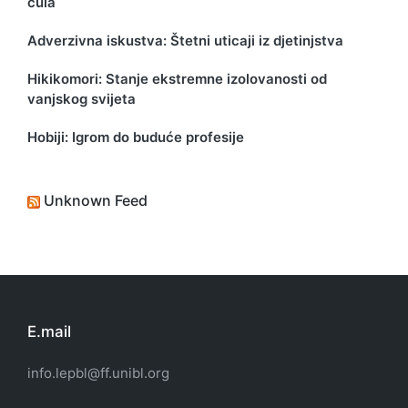
čula
Adverzivna iskustva: Štetni uticaji iz djetinjstva
Hikikomori: Stanje ekstremne izolovanosti od
vanjskog svijeta
Hobiji: Igrom do buduće profesije
Unknown Feed
E.mail
info.lepbl@ff.unibl.org