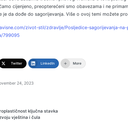
ećamo cijenjeno, preopterećeni smo obavezama i ne prima
je da dođe do sagorijevanja. Više o ovoj temi možete proči
visne.com/zivot-stil/zdravlje/Posljedice-sagorijevanja-na-
ja/799095
Twitter
LinkedIn
More
ovember 24, 2023
on
oplastičnost ključna stavka
zvoju vještina i čula