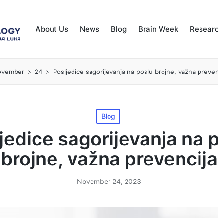
About Us
News
Blog
Brain Week
Resear
ovember
24
Posljedice sagorijevanja na poslu brojne, važna preven
Posted
Blog
in
jedice sagorijevanja na 
brojne, važna prevencija
November 24, 2023