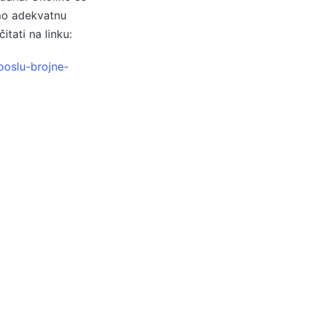
mo adekvatnu
tati na linku:
poslu-brojne-