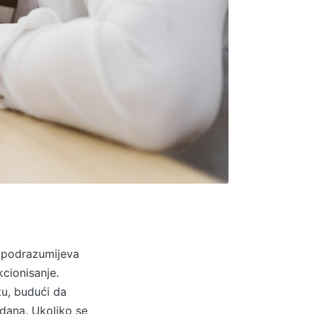
o podrazumijeva
cionisanje.
u, budući da
dana. Ukoliko se