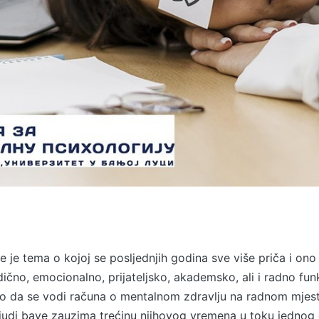
e je tema o kojoj se posljednjih godina sve više priča i on
čno, emocionalno, prijateljsko, akademsko, ali i radno funk
no da se vodi računa o mentalnom zdravlju na radnom mjest
judi bave zauzima trećinu njihovog vremena u toku jednog 