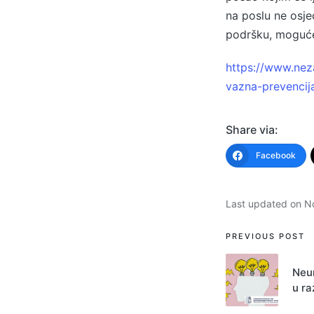
na poslu ne osj
podršku, moguće 
https://www.neza
vazna-prevenci
Share via:
Facebook
Last updated on N
Post
PREVIOUS POST
navigati
Neur
u ra