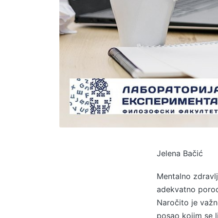
Jelena Bačić
Mentalno zdravlj
adekvatno porodi
Naročito je važ
posao kojim se l