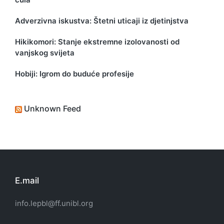
Adverzivna iskustva: Štetni uticaji iz djetinjstva
Hikikomori: Stanje ekstremne izolovanosti od
vanjskog svijeta
Hobiji: Igrom do buduće profesije
Unknown Feed
E.mail
info.lepbl@ff.unibl.org