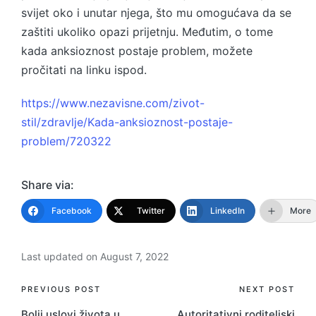
svijet oko i unutar njega, što mu omogućava da se
zaštiti ukoliko opazi prijetnju. Međutim, o tome
kada anksioznost postaje problem, možete
pročitati na linku ispod.
https://www.nezavisne.com/zivot-
stil/zdravlje/Kada-anksioznost-postaje-
problem/720322
Share via:
Facebook
Twitter
LinkedIn
More
Last updated on August 7, 2022
Post
PREVIOUS POST
NEXT POST
Bolji uslovi života u
Autoritativni roditeljski