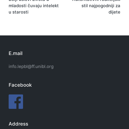
navigation
mladosti čuvaju intelekt
stil najpogodniji za
u starosti
dijete
E.mail
info.lepbl@ff.unibl.org
Facebook
Address