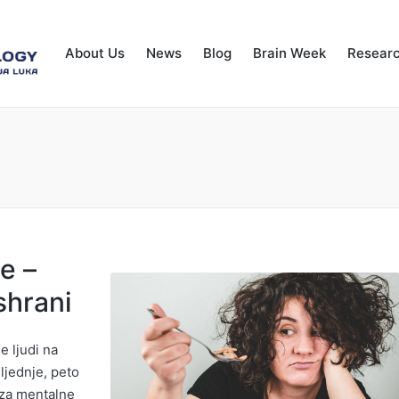
About Us
News
Blog
Brain Week
Resear
e –
shrani
e ljudi na
ljednje, peto
 za mentalne