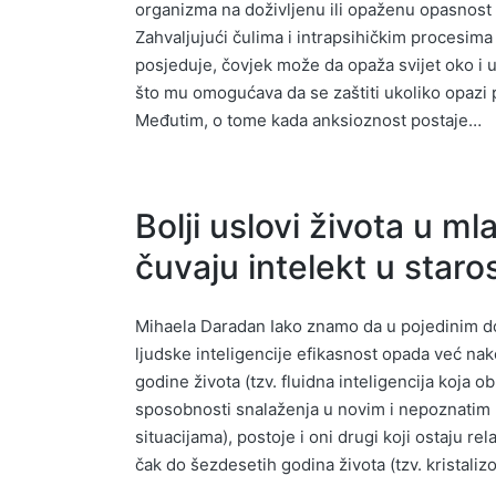
organizma na doživljenu ili opaženu opasnost il
Zahvaljujući čulima i intrapsihičkim procesima
posjeduje, čovjek može da opaža svijet oko i u
što mu omogućava da se zaštiti ukoliko opazi p
Međutim, o tome kada anksioznost postaje…
Bolji uslovi života u ml
čuvaju intelekt u staros
Mihaela Daradan Iako znamo da u pojedinim 
ljudske inteligencije efikasnost opada već nak
godine života (tzv. fluidna inteligencija koja o
sposobnosti snalaženja u novim i nepoznati
situacijama), postoje i oni drugi koji ostaju rela
čak do šezdesetih godina života (tzv. kristali