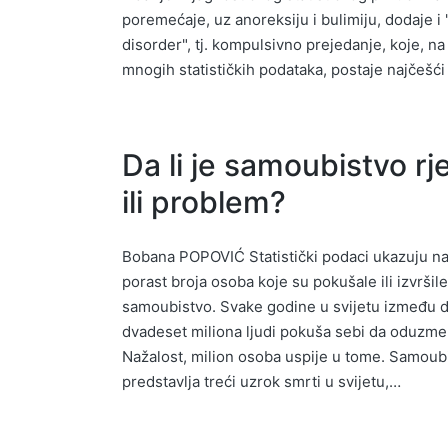
poremećaje, uz anoreksiju i bulimiju, dodaje i
disorder", tj. kompulsivno prejedanje, koje, n
mnogih statističkih podataka, postaje najčeš
Da li je samoubistvo rj
ili problem?
Bobana POPOVIĆ Statistički podaci ukazuju na
porast broja osoba koje su pokušale ili izvršile
samoubistvo. Svake godine u svijetu između d
dvadeset miliona ljudi pokuša sebi da oduzme 
Nažalost, milion osoba uspije u tome. Samoub
predstavlja treći uzrok smrti u svijetu,…