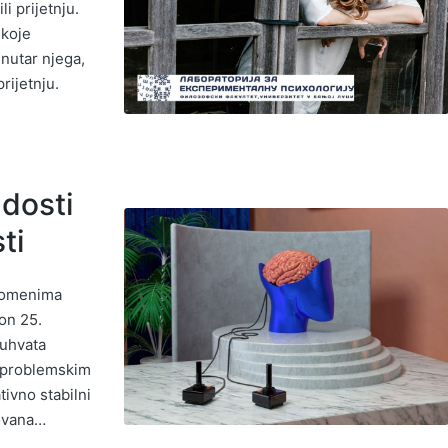
i prijetnju.
 koje
nutar njega,
rijetnju.
adosti
ti
domenima
on 25.
buhvata
m problemskim
tivno stabilni
zovana…