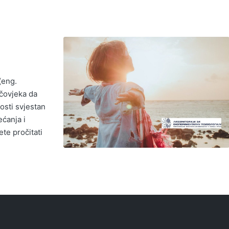
(eng.
čovjeka da
osti svjestan
ećanja i
ete pročitati