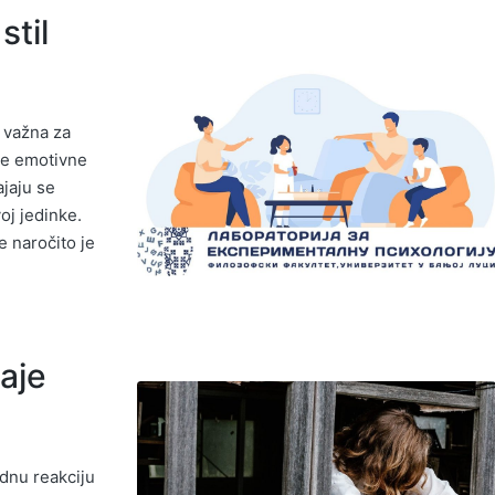
stil
o važna za
ske emotivne
ajaju se
oj jedinke.
e naročito je
aje
dnu reakciju