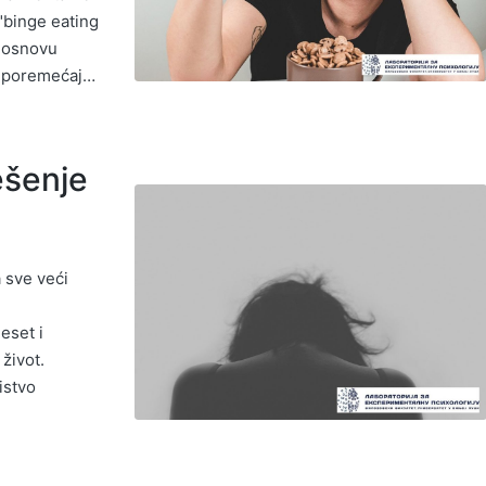
 "binge eating
a osnovu
ći poremećaj…
ešenje
 sve veći
eset i
život.
istvo