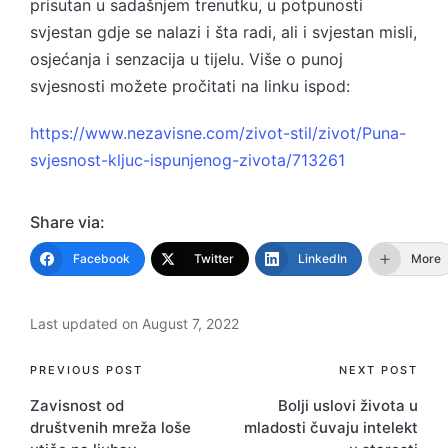
prisutan u sadašnjem trenutku, u potpunosti
svjestan gdje se nalazi i šta radi, ali i svjestan misli,
osjećanja i senzacija u tijelu. Više o punoj
svjesnosti možete pročitati na linku ispod:
https://www.nezavisne.com/zivot-stil/zivot/Puna-
svjesnost-kljuc-ispunjenog-zivota/713261
Share via:
Facebook
Twitter
LinkedIn
More
Last updated on August 7, 2022
Post
PREVIOUS POST
NEXT POST
Zavisnost od
Bolji uslovi života u
navigation
društvenih mreža loše
mladosti čuvaju intelekt