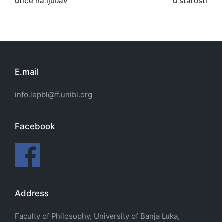
utiče na ljubav
u starosti
E.mail
info.lepbl@ff.unibl.org
Facebook
Address
Faculty of Philosophy, University of Banja Luka,