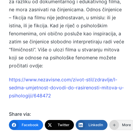
za razliku od dokumentarnog i edukativnog filma,
ne mora zasnivati na činjenicama. Odnos činjenice
– fikcija na filmu nije jednostavan, u smislu: ili je
istina, ili je fikcija. Kad je riječ o psihološkim
fenomenima, oni obično posluže kao inspiracija, a
zatim se činjenice slobodno interpretiraju radi veće
“filmičnosti”. Više o ulozi filma u stvaranju mitova
koji se odnose na psihološke fenomene možete
pročitati ovdje:
https://www.nezavisne.com/zivot-stil/zdravlje/I-
sedma-umjetnost-dovodi-do-rasirenosti-mitova-u-
psihologiji/648472
Share via:
Facebook
Twitter
LinkedIn
More