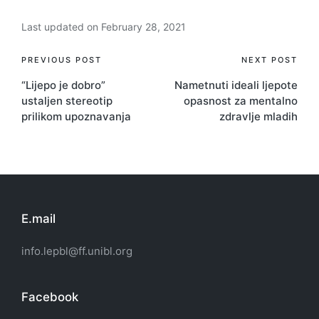
Last updated on February 28, 2021
Post
PREVIOUS POST
NEXT POST
“Lijepo je dobro”
Nametnuti ideali ljepote
navigation
ustaljen stereotip
opasnost za mentalno
prilikom upoznavanja
zdravlje mladih
E.mail
info.lepbl@ff.unibl.org
Facebook