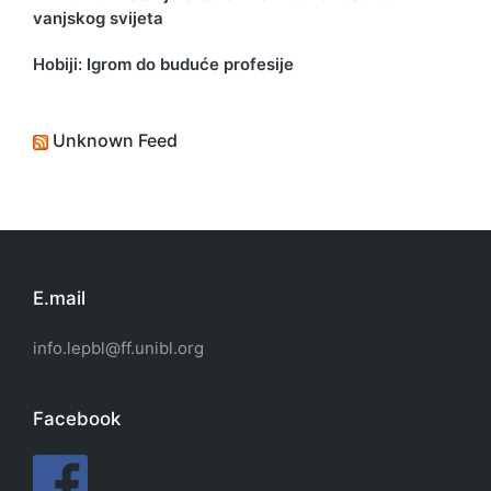
vanjskog svijeta
Hobiji: Igrom do buduće profesije
Unknown Feed
E.mail
info.lepbl@ff.unibl.org
Facebook