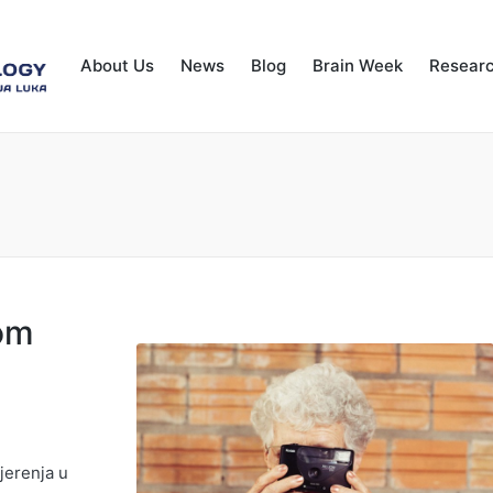
About Us
News
Blog
Brain Week
Resear
om
a
jerenja u