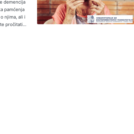
je demencija
tka pamćenja
 njima, ali i
te pročitati…