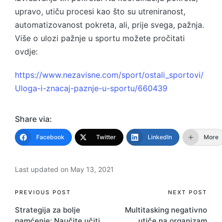
upravo, utiču procesi kao što su utreniranost,
automatizovanost pokreta, ali, prije svega, pažnja.
Više o ulozi pažnje u sportu možete pročitati
ovdje:
https://www.nezavisne.com/sport/ostali_sportovi/
Uloga-i-znacaj-paznje-u-sportu/660439
Share via:
Facebook
Twitter
LinkedIn
More
Last updated on May 13, 2021
Post
PREVIOUS POST
NEXT POST
Strategija za bolje
Multitasking negativno
navigation
pamćenje: Naučite učiti
utiče na organizam